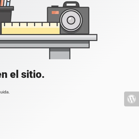
 el sitio.
uida.