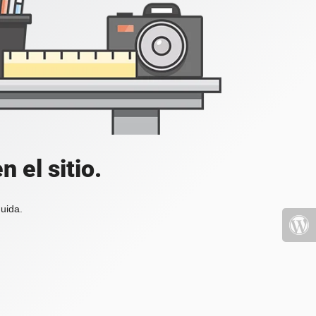
 el sitio.
uida.